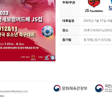
주최/주관
대회일정
2023년 7월 27일~8월
장소
JS축구트레이닝센터
참가팀
총 58팀 참가 (U12팀 